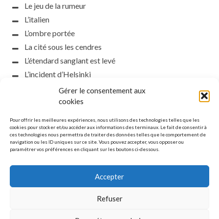
Le jeu de la rumeur
L’italien
L’ombre portée
La cité sous les cendres
L’étendard sanglant est levé
L’incident d’Helsinki
la petite fasciste
Gérer le consentement aux
Toutes les nuances de la nuit
cookies
Loch noir
Pour offrir les meilleures expériences, nous utilisons des technologies telles que les
Que s’obscurcissent le soleil et la lumière
cookies pour stocker et/ou accéder aux informations des terminaux. Le fait de consentir à
ces technologies nous permettra de traiter des données telles que le comportement de
Le silence
navigation ou les ID uniques sur ce site. Vous pouvez accepter, vous opposer ou
paramétrer vos préférences en cliquant sur les boutons ci-dessous.
La meute
Accepter
Refuser
MENTIONS LÉGALES