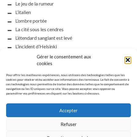
Le jeu de la rumeur
L’italien
L’ombre portée
La cité sous les cendres
L’étendard sanglant est levé
L’incident d’Helsinki
la petite fasciste
Gérer le consentement aux
Toutes les nuances de la nuit
cookies
Loch noir
Pour offrir les meilleures expériences, nous utilisons des technologies telles que les
Que s’obscurcissent le soleil et la lumière
cookies pour stocker et/ou accéder aux informations des terminaux. Le fait de consentir à
ces technologies nous permettra de traiter des données telles que le comportement de
Le silence
navigation ou les ID uniques sur ce site. Vous pouvez accepter, vous opposer ou
paramétrer vos préférences en cliquant sur les boutons ci-dessous.
La meute
Accepter
Refuser
MENTIONS LÉGALES