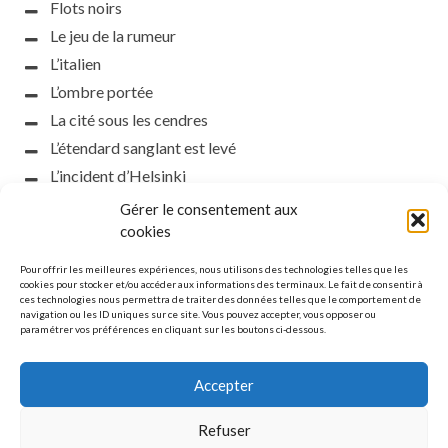
Flots noirs
Le jeu de la rumeur
L’italien
L’ombre portée
La cité sous les cendres
L’étendard sanglant est levé
L’incident d’Helsinki
la petite fasciste
Gérer le consentement aux
Toutes les nuances de la nuit
cookies
Loch noir
Pour offrir les meilleures expériences, nous utilisons des technologies telles que les
Que s’obscurcissent le soleil et la lumière
cookies pour stocker et/ou accéder aux informations des terminaux. Le fait de consentir à
ces technologies nous permettra de traiter des données telles que le comportement de
Le silence
navigation ou les ID uniques sur ce site. Vous pouvez accepter, vous opposer ou
paramétrer vos préférences en cliquant sur les boutons ci-dessous.
La meute
Accepter
Refuser