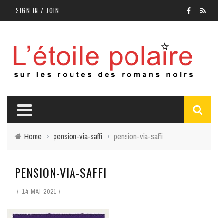
SIGN IN / JOIN
Home
›
pension-via-saffi
›
pension-via-saffi
PENSION-VIA-SAFFI
14 MAI 2021