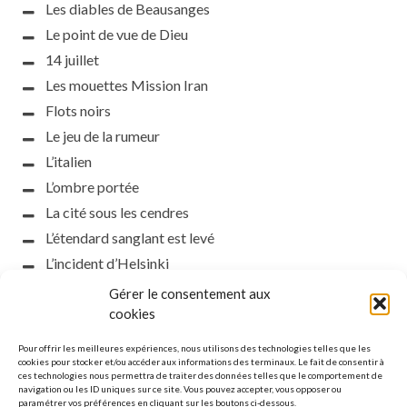
Les diables de Beausanges
Le point de vue de Dieu
14 juillet
Les mouettes Mission Iran
Flots noirs
Le jeu de la rumeur
L’italien
L’ombre portée
La cité sous les cendres
L’étendard sanglant est levé
L’incident d’Helsinki
la petite fasciste
Gérer le consentement aux
Toutes les nuances de la nuit
cookies
Loch noir
Pour offrir les meilleures expériences, nous utilisons des technologies telles que les
Que s’obscurcissent le soleil et la lumière
cookies pour stocker et/ou accéder aux informations des terminaux. Le fait de consentir à
ces technologies nous permettra de traiter des données telles que le comportement de
Le silence
navigation ou les ID uniques sur ce site. Vous pouvez accepter, vous opposer ou
paramétrer vos préférences en cliquant sur les boutons ci-dessous.