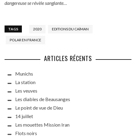
dangereuse se révèle sanglante…
TAGS
2020
EDITIONS DU CAÏMAN
POLAR EN FRANCE
ARTICLES RÉCENTS
Munichs
La station
Les veuves
Les diables de Beausanges
Le point de vue de Dieu
14 juillet
Les mouettes Mission Iran
Flots noirs