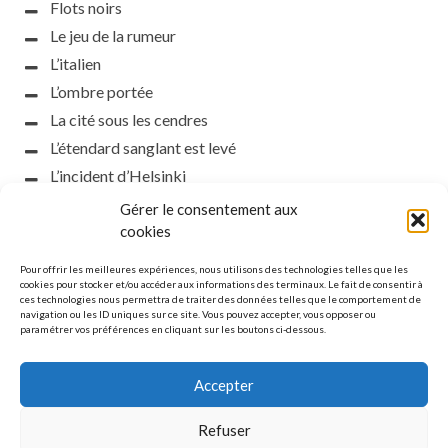
Flots noirs
Le jeu de la rumeur
L’italien
L’ombre portée
La cité sous les cendres
L’étendard sanglant est levé
L’incident d’Helsinki
la petite fasciste
Gérer le consentement aux
Toutes les nuances de la nuit
cookies
Loch noir
Pour offrir les meilleures expériences, nous utilisons des technologies telles que les
Que s’obscurcissent le soleil et la lumière
cookies pour stocker et/ou accéder aux informations des terminaux. Le fait de consentir à
ces technologies nous permettra de traiter des données telles que le comportement de
Le silence
navigation ou les ID uniques sur ce site. Vous pouvez accepter, vous opposer ou
paramétrer vos préférences en cliquant sur les boutons ci-dessous.
La meute
Accepter
Refuser