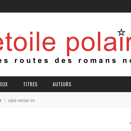
IEUX
TITRES
AUTEURS
r
›
sans-retour-vo