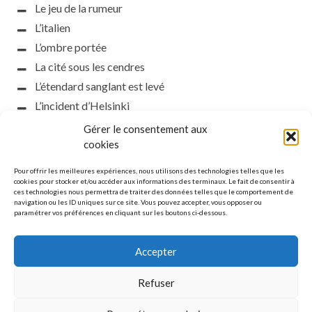
Le jeu de la rumeur
L’italien
L’ombre portée
La cité sous les cendres
L’étendard sanglant est levé
L’incident d’Helsinki
la petite fasciste
Gérer le consentement aux
Toutes les nuances de la nuit
cookies
Loch noir
Pour offrir les meilleures expériences, nous utilisons des technologies telles que les
Que s’obscurcissent le soleil et la lumière
cookies pour stocker et/ou accéder aux informations des terminaux. Le fait de consentir à
ces technologies nous permettra de traiter des données telles que le comportement de
Le silence
navigation ou les ID uniques sur ce site. Vous pouvez accepter, vous opposer ou
paramétrer vos préférences en cliquant sur les boutons ci-dessous.
La meute
Accepter
Refuser
MENTIONS LÉGALES