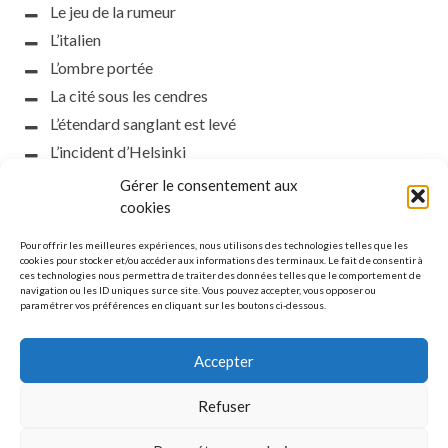
Le jeu de la rumeur
L’italien
L’ombre portée
La cité sous les cendres
L’étendard sanglant est levé
L’incident d’Helsinki
la petite fasciste
Gérer le consentement aux
Toutes les nuances de la nuit
cookies
Loch noir
Pour offrir les meilleures expériences, nous utilisons des technologies telles que les
Que s’obscurcissent le soleil et la lumière
cookies pour stocker et/ou accéder aux informations des terminaux. Le fait de consentir à
ces technologies nous permettra de traiter des données telles que le comportement de
Le silence
navigation ou les ID uniques sur ce site. Vous pouvez accepter, vous opposer ou
paramétrer vos préférences en cliquant sur les boutons ci-dessous.
La meute
Accepter
Refuser
MENTIONS LÉGALES