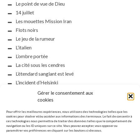
Le point de vue de Dieu
14 juillet
Les mouettes Mission Iran
Flots noirs
Le jeu de la rumeur
L’italien
L’ombre portée
La cité sous les cendres
L’étendard sanglant est levé
L’incident d’Helsinki
la petite fasciste
Gérer le consentement aux
Toutes les nuances de la nuit
cookies
Loch noir
Pour offrir les meilleures expériences, nous utilisons des technologies telles que les
Que s’obscurcissent le soleil et la lumière
cookies pour stocker et/ou accéder aux informations des terminaux. Le fait de consentir à
ces technologies nous permettra de traiter des données telles que le comportement de
Le silence
navigation ou les ID uniques sur ce site. Vous pouvez accepter, vous opposer ou
paramétrer vos préférences en cliquant sur les boutons ci-dessous.
La meute