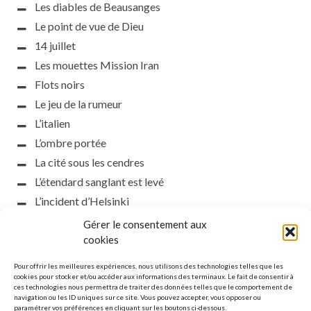
Les diables de Beausanges
Le point de vue de Dieu
14 juillet
Les mouettes Mission Iran
Flots noirs
Le jeu de la rumeur
L’italien
L’ombre portée
La cité sous les cendres
L’étendard sanglant est levé
L’incident d’Helsinki
la petite fasciste
Gérer le consentement aux
Toutes les nuances de la nuit
cookies
Loch noir
Pour offrir les meilleures expériences, nous utilisons des technologies telles que les
Que s’obscurcissent le soleil et la lumière
cookies pour stocker et/ou accéder aux informations des terminaux. Le fait de consentir à
ces technologies nous permettra de traiter des données telles que le comportement de
Le silence
navigation ou les ID uniques sur ce site. Vous pouvez accepter, vous opposer ou
paramétrer vos préférences en cliquant sur les boutons ci-dessous.