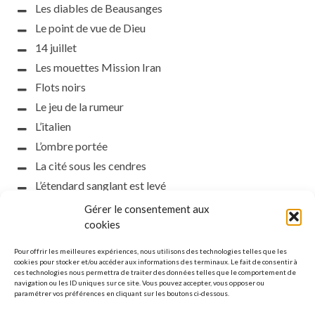
Les diables de Beausanges
Le point de vue de Dieu
14 juillet
Les mouettes Mission Iran
Flots noirs
Le jeu de la rumeur
L’italien
L’ombre portée
La cité sous les cendres
L’étendard sanglant est levé
L’incident d’Helsinki
Gérer le consentement aux
la petite fasciste
cookies
Toutes les nuances de la nuit
Pour offrir les meilleures expériences, nous utilisons des technologies telles que les
Loch noir
cookies pour stocker et/ou accéder aux informations des terminaux. Le fait de consentir à
ces technologies nous permettra de traiter des données telles que le comportement de
Que s’obscurcissent le soleil et la lumière
navigation ou les ID uniques sur ce site. Vous pouvez accepter, vous opposer ou
paramétrer vos préférences en cliquant sur les boutons ci-dessous.
Le silence