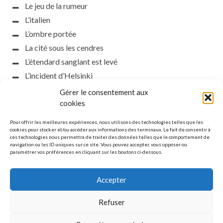
Le jeu de la rumeur
L’italien
L’ombre portée
La cité sous les cendres
L’étendard sanglant est levé
L’incident d’Helsinki
la petite fasciste
Gérer le consentement aux
Toutes les nuances de la nuit
cookies
Loch noir
Pour offrir les meilleures expériences, nous utilisons des technologies telles que les
Que s’obscurcissent le soleil et la lumière
cookies pour stocker et/ou accéder aux informations des terminaux. Le fait de consentir à
ces technologies nous permettra de traiter des données telles que le comportement de
Le silence
navigation ou les ID uniques sur ce site. Vous pouvez accepter, vous opposer ou
paramétrer vos préférences en cliquant sur les boutons ci-dessous.
La meute
Accepter
Refuser
MENTIONS LÉGALES