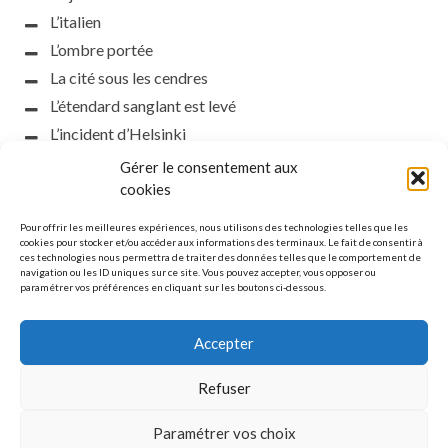
L’italien
L’ombre portée
La cité sous les cendres
L’étendard sanglant est levé
L’incident d’Helsinki
la petite fasciste
Gérer le consentement aux
Toutes les nuances de la nuit
cookies
Loch noir
Pour offrir les meilleures expériences, nous utilisons des technologies telles que les
Que s’obscurcissent le soleil et la lumière
cookies pour stocker et/ou accéder aux informations des terminaux. Le fait de consentir à
ces technologies nous permettra de traiter des données telles que le comportement de
Le silence
navigation ou les ID uniques sur ce site. Vous pouvez accepter, vous opposer ou
paramétrer vos préférences en cliquant sur les boutons ci-dessous.
La meute
Accepter
Refuser
MENTIONS LÉGALES
Paramétrer vos choix