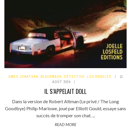
AMES JONATHAN
,
BLACKMASK
,
DÉTECTIVE
,
LOS ANGELES
11
AOÛT 2024
IL S’APPELAIT DOLL
Dans la version de Robert Altman (Le privé / The Long
Goodbye) Philip Marlowe, joué par Elliott Gould, essaye sans
succès de tromper son chat. ...
READ MORE