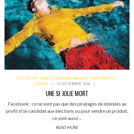
DÉTECTIVE
,
HURLEY GRAHAM
,
MALAGA
,
PORTSMOUTH
,
SOCIAL
23 DÉCEMBRE 2018
UNE SI JOLIE MORT
Facebook : ce ne sont pas que des piratages de données au
profit d'un candidat aux élections ou pour vendre un produit,
ce sont aussi ...
READ MORE