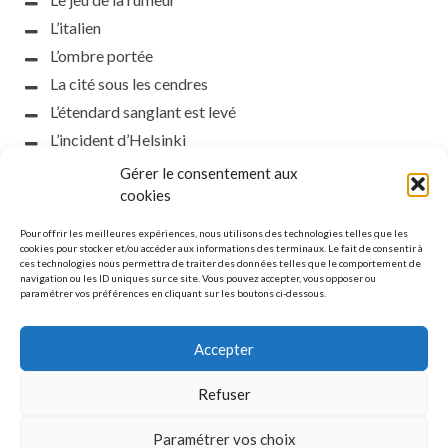
L’italien
L’ombre portée
La cité sous les cendres
L’étendard sanglant est levé
L’incident d’Helsinki
la petite fasciste
Gérer le consentement aux
cookies
Toutes les nuances de la nuit
Loch noir
Pour offrir les meilleures expériences, nous utilisons des technologies telles que les
cookies pour stocker et/ou accéder aux informations des terminaux. Le fait de consentir à
Que s’obscurcissent le soleil et la lumière
ces technologies nous permettra de traiter des données telles que le comportement de
Le silence
navigation ou les ID uniques sur ce site. Vous pouvez accepter, vous opposer ou
paramétrer vos préférences en cliquant sur les boutons ci-dessous.
La meute
Accepter
Refuser
MENTIONS LÉGALES
Paramétrer vos choix