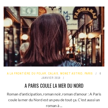
A LA FRONTIÈRE DU POLAR
,
CALAIS
,
MONET ASTRID
,
PARIS
6
JANVIER 2019
A PARIS COULE LA MER DU NORD
Roman d'anticipation, roman noir, roman d'amour : A Paris
coule la mer du Nord est un peu de tout ça. C'est aussi un
roman à ...