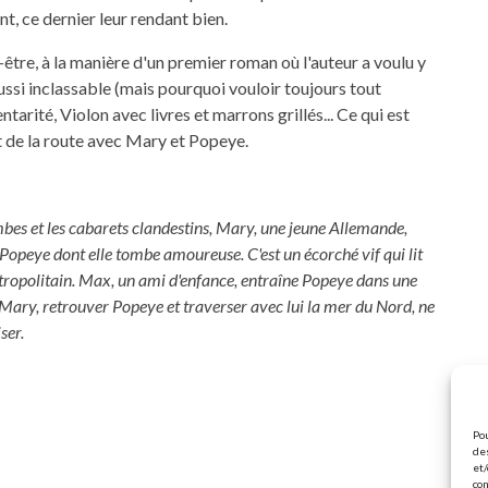
t, ce dernier leur rendant bien.
-être, à la manière d'un premier roman où l'auteur a voulu y
ussi inclassable (mais pourquoi vouloir toujours tout
arité, Violon avec livres et marrons grillés... Ce qui est
out de la route avec Mary et Popeye.
mbes et les cabarets clandestins, Mary, une jeune Allemande,
e Popeye dont elle tombe amoureuse. C'est un écorché vif qui lit
tropolitain. Max, un ami d'enfance, entraîne Popeye dans une
 Mary, retrouver Popeye et traverser avec lui la mer du Nord, ne
ser.
Pou
des
et/
con