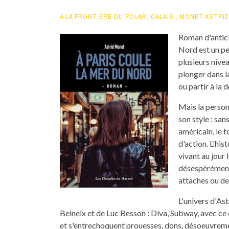
A LA FRONTIÈRE DU POLAR
,
CALAIS
,
MONET ASTRI
Roman d'antici
Nord est un peu
plusieurs nivea
plonger dans l
ou partir à la 
Mais la person
son style : san
américain, le t
d'action. L'his
vivant au jour 
désespérément 
attaches ou de
L'univers d'As
Beineix et de Luc Besson : Diva, Subway, avec ce c
et s'entrechoquent prouesses, dons, désoeuvreme