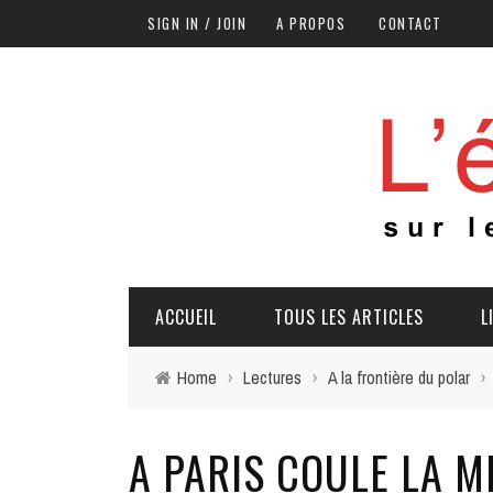
SIGN IN / JOIN
A PROPOS
CONTACT
ACCUEIL
TOUS LES ARTICLES
L
Home
›
Lectures
›
A la frontière du polar
›
A PARIS COULE LA 