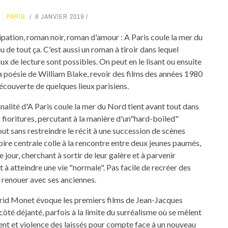
D
,
PARIS
6 JANVIER 2019
pation, roman noir, roman d'amour : A Paris coule la mer du
 de tout ça. C'est aussi un roman à tiroir dans lequel
ux de lecture sont possibles. On peut en le lisant ou ensuite
a poésie de William Blake, revoir des films des années 1980
découverte de quelques lieux parisiens.
nalité d'A Paris coule la mer du Nord tient avant tout dans
s fioritures, percutant à la manière d'un"hard-boiled"
out sans restreindre le récit à une succession de scènes
toire centrale colle à la rencontre entre deux jeunes paumés,
le jour, cherchant à sortir de leur galère et à parvenir
à atteindre une vie "normale". Pas facile de recréer des
 renouer avec ses anciennes.
trid Monet évoque les premiers films de Jean-Jacques
ôté déjanté, parfois à la limite du surréalisme où se mêlent
nt et violence des laissés pour compte face à un nouveau