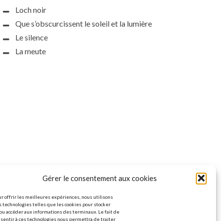
Loch noir
Que s’obscurcissent le soleil et la lumière
Le silence
La meute
Gérer le consentement aux cookies
r offrir les meilleures expériences, nous utilisons
 technologies telles que les cookies pour stocker
ou accéder aux informations des terminaux. Le fait de
sentir à ces technologies nous permettra de traiter