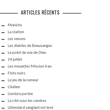
ARTICLES RÉCENTS
Munichs
La station
Les veuves
Les diables de Beausanges
Le point de vue de Dieu
14 juillet
Les mouettes Mission Iran
Flots noirs
Le jeu de la rumeur
L’italien
L’ombre portée
La cité sous les cendres
L’étendard sanglant est levé