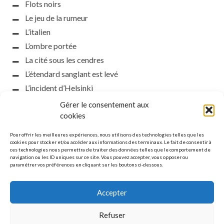
Flots noirs
Le jeu de la rumeur
L’italien
L’ombre portée
La cité sous les cendres
L’étendard sanglant est levé
L’incident d’Helsinki
la petite fasciste
Gérer le consentement aux
Toutes les nuances de la nuit
cookies
Loch noir
Pour offrir les meilleures expériences, nous utilisons des technologies telles que les
Que s’obscurcissent le soleil et la lumière
cookies pour stocker et/ou accéder aux informations des terminaux. Le fait de consentir à
ces technologies nous permettra de traiter des données telles que le comportement de
Le silence
navigation ou les ID uniques sur ce site. Vous pouvez accepter, vous opposer ou
paramétrer vos préférences en cliquant sur les boutons ci-dessous.
La meute
Accepter
Refuser