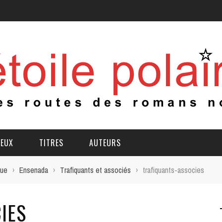
IEUX
TITRES
AUTEURS
que
›
Ensenada
›
Trafiquants et associés
›
trafiquants-associes
IES