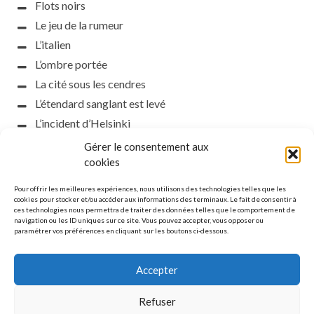
Flots noirs
Le jeu de la rumeur
L’italien
L’ombre portée
La cité sous les cendres
L’étendard sanglant est levé
L’incident d’Helsinki
la petite fasciste
Gérer le consentement aux
Toutes les nuances de la nuit
cookies
Loch noir
Pour offrir les meilleures expériences, nous utilisons des technologies telles que les
Que s’obscurcissent le soleil et la lumière
cookies pour stocker et/ou accéder aux informations des terminaux. Le fait de consentir à
ces technologies nous permettra de traiter des données telles que le comportement de
Le silence
navigation ou les ID uniques sur ce site. Vous pouvez accepter, vous opposer ou
paramétrer vos préférences en cliquant sur les boutons ci-dessous.
La meute
Accepter
Refuser