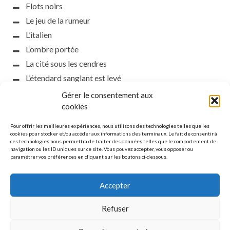
Flots noirs
Le jeu de la rumeur
L’italien
L’ombre portée
La cité sous les cendres
L’étendard sanglant est levé
L’incident d’Helsinki
Gérer le consentement aux
la petite fasciste
cookies
Toutes les nuances de la nuit
Pour offrir les meilleures expériences, nous utilisons des technologies telles que les
Loch noir
cookies pour stocker et/ou accéder aux informations des terminaux. Le fait de consentir à
ces technologies nous permettra de traiter des données telles que le comportement de
Que s’obscurcissent le soleil et la lumière
navigation ou les ID uniques sur ce site. Vous pouvez accepter, vous opposer ou
paramétrer vos préférences en cliquant sur les boutons ci-dessous.
Le silence
Accepter
Refuser
MENTIONS LÉGALES