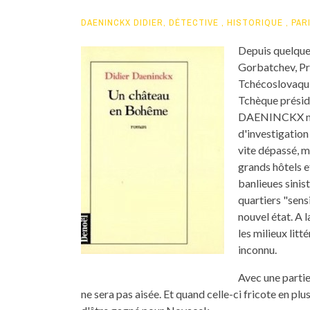
DAENINCKX DIDIER
,
DÉTECTIVE
,
HISTORIQUE
,
PAR
Depuis quelques
Gorbatchev, Pra
Tchécoslovaquie
Tchèque présid
DAENINCKX nou
d'investigation
vite dépassé, m
grands hôtels e
banlieues sinist
quartiers "sens
nouvel état. A
les milieux litt
inconnu.
Avec une partie
ne sera pas aisée. Et quand celle-ci fricote en plu