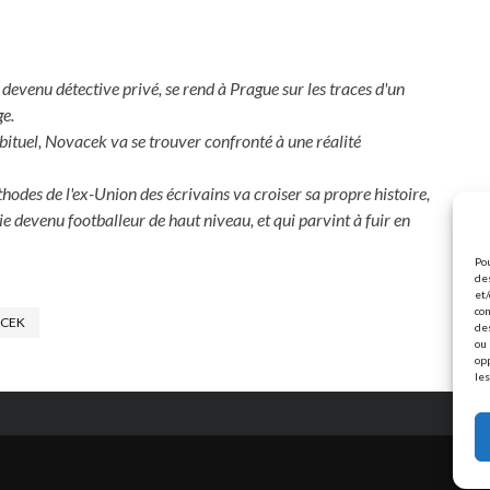
devenu détective privé, se rend à Prague sur les traces d'un
ge.
abituel, Novacek va se trouver confronté à une réalité
thodes de l'ex-Union des écrivains va croiser sa propre histoire,
ie devenu footballeur de haut niveau, et qui parvint à fuir en
Pou
des
et/
con
ACEK
de
ou 
op
les