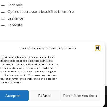
Loch noir
Que s’obscurcissent le soleil et la lumière
Le silence
La meute
Gérer le consentement aux cookies
r offrir les meilleures expériences, nous utilisons
 technologies telles que les cookies pour stocker
ou accéder aux informations des terminaux. Le fait de
sentir à ces technologies nous permettra de traiter
s données telles que le comportement de navigation
les ID uniques sur ce site. Vous pouvez accepter, vous
poser ou paramétrer vos préférences en cliquant sur
 boutons ci-dessous.
Accepter
Refuser
Paramétrer vos choix
© Copyright L'étoile polaire. All rights reserved.