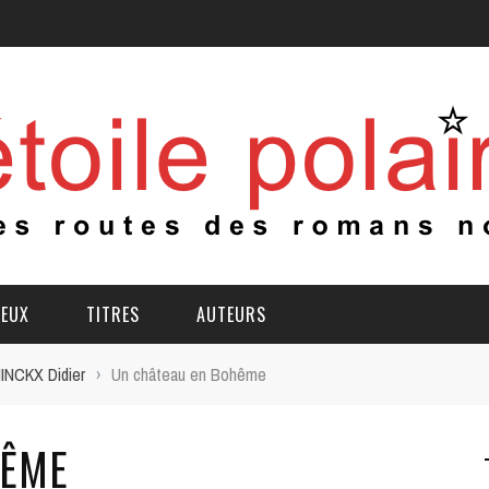
IEUX
TITRES
AUTEURS
INCKX Didier
›
Un château en Bohême
HÊME