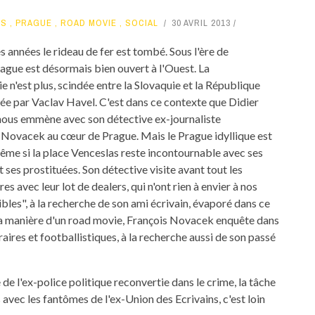
IS
,
PRAGUE
,
ROAD MOVIE
,
SOCIAL
30 AVRIL 2013
 années le rideau de fer est tombé. Sous l'ère de
gue est désormais bien ouvert à l'Ouest. La
 n'est plus, scindée entre la Slovaquie et la République
ée par Vaclav Havel. C'est dans ce contexte que Didier
s emmène avec son détective ex-journaliste
 Novacek au cœur de Prague. Mais le Prague idyllique est
ême si la place Venceslas reste incontournable avec ses
t ses prostituées. Son détective visite avant tout les
res avec leur lot de dealers, qui n'ont rien à envier à nos
ibles", à la recherche de son ami écrivain, évaporé dans ce
 la manière d'un road movie, François Novacek enquête dans
éraires et footballistiques, à la recherche aussi de son passé
 de l'ex-police politique reconvertie dans le crime, la tâche
s avec les fantômes de l'ex-Union des Ecrivains, c'est loin