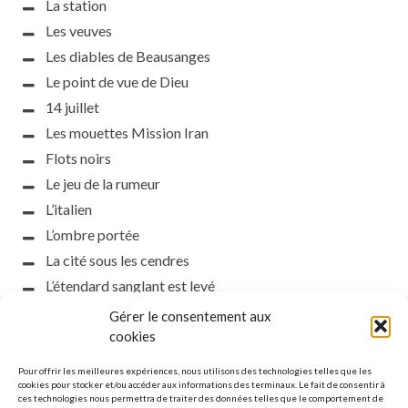
La station
Les veuves
Les diables de Beausanges
Le point de vue de Dieu
14 juillet
Les mouettes Mission Iran
Flots noirs
Le jeu de la rumeur
L’italien
L’ombre portée
La cité sous les cendres
L’étendard sanglant est levé
L’incident d’Helsinki
Gérer le consentement aux
la petite fasciste
cookies
Toutes les nuances de la nuit
Pour offrir les meilleures expériences, nous utilisons des technologies telles que les
Loch noir
cookies pour stocker et/ou accéder aux informations des terminaux. Le fait de consentir à
ces technologies nous permettra de traiter des données telles que le comportement de