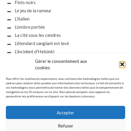
Flots noirs
Le jeu de la rumeur
L’italien
L’ombre portée
La cité sous les cendres
L’étendard sanglant est levé
L’incident d’Helsinki
la petite fasciste
Gérer le consentement aux
Toutes les nuances de la nuit
cookies
Loch noir
Pour offrir les meilleures expériences, nous utilisons des technologies telles que les
Que s’obscurcissent le soleil et la lumière
cookies pour stocker et/ou accéder aux informations des terminaux. Le fait de consentir à
ces technologies nous permettra de traiter des données telles que le comportement de
Le silence
navigation ou les ID uniques sur ce site. Vous pouvez accepter, vous opposer ou
paramétrer vos préférences en cliquant sur les boutons ci-dessous.
La meute
Accepter
Refuser