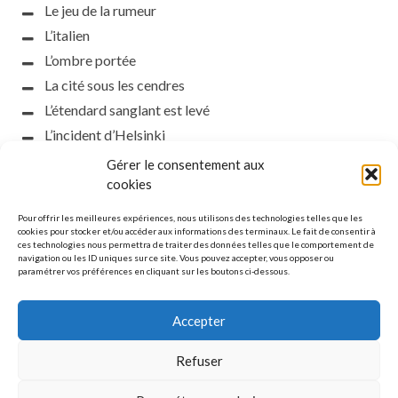
Le jeu de la rumeur
L’italien
L’ombre portée
La cité sous les cendres
L’étendard sanglant est levé
L’incident d’Helsinki
la petite fasciste
Gérer le consentement aux
Toutes les nuances de la nuit
cookies
Loch noir
Pour offrir les meilleures expériences, nous utilisons des technologies telles que les
Que s’obscurcissent le soleil et la lumière
cookies pour stocker et/ou accéder aux informations des terminaux. Le fait de consentir à
ces technologies nous permettra de traiter des données telles que le comportement de
Le silence
navigation ou les ID uniques sur ce site. Vous pouvez accepter, vous opposer ou
paramétrer vos préférences en cliquant sur les boutons ci-dessous.
La meute
Accepter
Refuser
MENTIONS LÉGALES