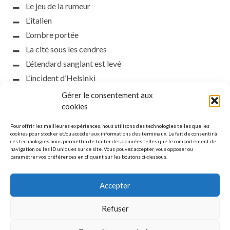
Le jeu de la rumeur
L’italien
L’ombre portée
La cité sous les cendres
L’étendard sanglant est levé
L’incident d’Helsinki
la petite fasciste
Gérer le consentement aux
Toutes les nuances de la nuit
cookies
Loch noir
Pour offrir les meilleures expériences, nous utilisons des technologies telles que les
Que s’obscurcissent le soleil et la lumière
cookies pour stocker et/ou accéder aux informations des terminaux. Le fait de consentir à
ces technologies nous permettra de traiter des données telles que le comportement de
Le silence
navigation ou les ID uniques sur ce site. Vous pouvez accepter, vous opposer ou
paramétrer vos préférences en cliquant sur les boutons ci-dessous.
La meute
Accepter
Refuser
MENTIONS LÉGALES