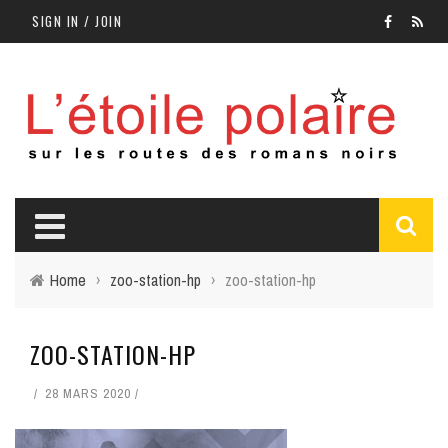
SIGN IN / JOIN
Home
›
zoo-station-hp
›
zoo-station-hp
ZOO-STATION-HP
28 MARS 2020