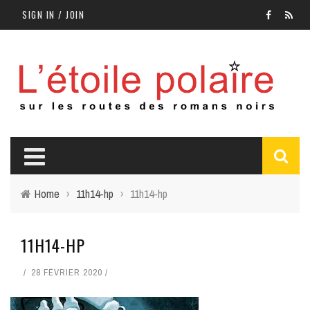
SIGN IN / JOIN
Home
›
11h14-hp
›
11h14-hp
11H14-HP
28 FÉVRIER 2020