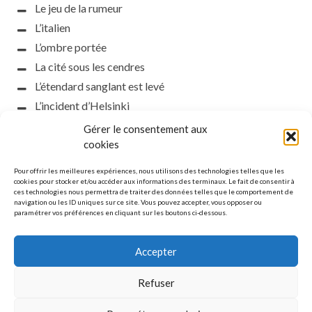
Le jeu de la rumeur
L’italien
L’ombre portée
La cité sous les cendres
L’étendard sanglant est levé
L’incident d’Helsinki
la petite fasciste
Gérer le consentement aux
Toutes les nuances de la nuit
cookies
Loch noir
Pour offrir les meilleures expériences, nous utilisons des technologies telles que les
Que s’obscurcissent le soleil et la lumière
cookies pour stocker et/ou accéder aux informations des terminaux. Le fait de consentir à
ces technologies nous permettra de traiter des données telles que le comportement de
Le silence
navigation ou les ID uniques sur ce site. Vous pouvez accepter, vous opposer ou
paramétrer vos préférences en cliquant sur les boutons ci-dessous.
La meute
Accepter
Refuser
MENTIONS LÉGALES