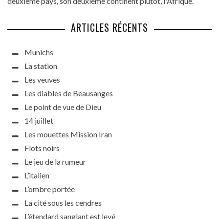
deuxième pays, son deuxième continent plutôt, l'Afrique.
ARTICLES RÉCENTS
Munichs
La station
Les veuves
Les diables de Beausanges
Le point de vue de Dieu
14 juillet
Les mouettes Mission Iran
Flots noirs
Le jeu de la rumeur
L’italien
L’ombre portée
La cité sous les cendres
L’étendard sanglant est levé