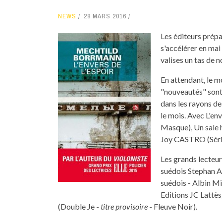
NEWS
28 MARS 2016
Les éditeurs prépa
s'accélérer en mai 
valises un tas de n
En attendant, le mo
"nouveautés" sont
dans les rayons de
le mois. Avec L'e
Masque), Un sale h
Joy CASTRO (Série 
Les grands lecteur
suédois Stephan A
suédois - Albin M
Editions JC Lattès
(Double Je -
titre provisoire
- Fleuve Noir).