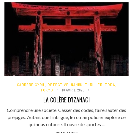
CARRERE CYRIL
,
DÉTECTIVE
,
NANBU
,
THRILLER
,
TODA
,
TOKYO
10 AVRIL 2025
LA COLÈRE D’IZANAGI
Comprendre une société. Casser des codes, faire sauter des
préjugés. Autant que l’intrigue, le roman policier explore ce
qui nous entoure. Il ouvre des portes ...