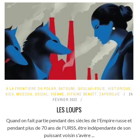
A LA FRONTIÈRE DU POLAR
,
BATOUMI
,
GOULIAÏ-POLIE
,
HISTORIQUE
,
KIEV
,
MOSCOU
,
SOCIAL
,
VIENNE
,
VITKINE BENOÎT
,
ZAPOROJIÉ
24
FÉVRIER 2022
LES LOUPS
Quand on fait partie pendant des siècles de l'Empire russe et
pendant plus de 70 ans de l'URSS, être indépendante de son
puissant voisin s'avère ...