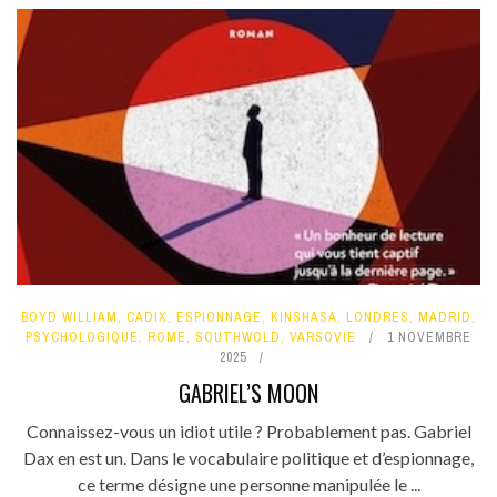
BOYD WILLIAM
,
CADIX
,
ESPIONNAGE
,
KINSHASA
,
LONDRES
,
MADRID
,
PSYCHOLOGIQUE
,
ROME
,
SOUTHWOLD
,
VARSOVIE
1 NOVEMBRE
2025
GABRIEL’S MOON
Connaissez-vous un idiot utile ? Probablement pas. Gabriel
Dax en est un. Dans le vocabulaire politique et d’espionnage,
ce terme désigne une personne manipulée le ...