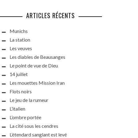
ARTICLES RÉCENTS
Munichs
La station
Les veuves
Les diables de Beausanges
Le point de vue de Dieu
14 juillet
Les mouettes Mission Iran
Flots noirs
Le jeu de la rumeur
L’italien
L’ombre portée
La cité sous les cendres
L’étendard sanglant est levé