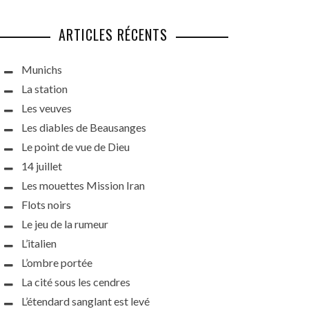
ARTICLES RÉCENTS
Munichs
La station
Les veuves
Les diables de Beausanges
Le point de vue de Dieu
14 juillet
Les mouettes Mission Iran
Flots noirs
Le jeu de la rumeur
L’italien
L’ombre portée
La cité sous les cendres
L’étendard sanglant est levé