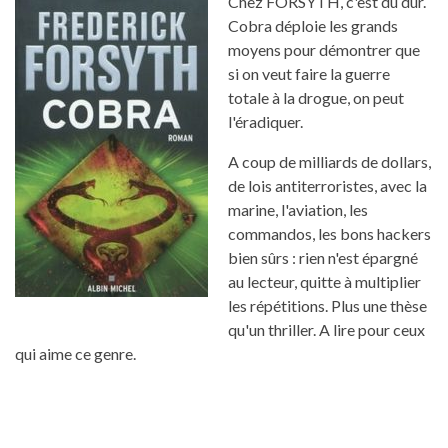
Chez FORSYTH, c'est du dur.
Cobra déploie les grands
moyens pour démontrer que
si on veut faire la guerre
totale à la drogue, on peut
l'éradiquer.
A coup de milliards de dollars,
de lois antiterroristes, avec la
marine, l'aviation, les
commandos, les bons hackers
bien sûrs : rien n'est épargné
au lecteur, quitte à multiplier
les répétitions. Plus une thèse
qu'un thriller. A lire pour ceux
qui aime ce genre.