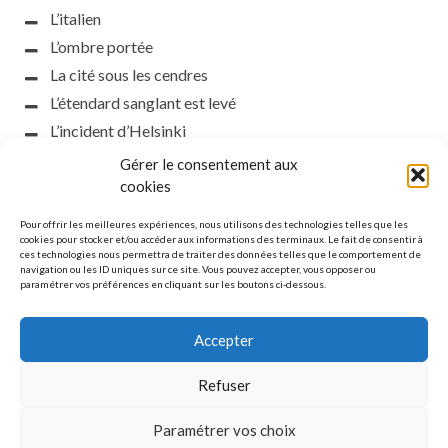
L’italien
L’ombre portée
La cité sous les cendres
L’étendard sanglant est levé
L’incident d’Helsinki
la petite fasciste
Gérer le consentement aux
cookies
Toutes les nuances de la nuit
Loch noir
Pour offrir les meilleures expériences, nous utilisons des technologies telles que les
cookies pour stocker et/ou accéder aux informations des terminaux. Le fait de consentir à
Que s’obscurcissent le soleil et la lumière
ces technologies nous permettra de traiter des données telles que le comportement de
Le silence
navigation ou les ID uniques sur ce site. Vous pouvez accepter, vous opposer ou
paramétrer vos préférences en cliquant sur les boutons ci-dessous.
La meute
Accepter
Refuser
MENTIONS LÉGALES
Paramétrer vos choix
© Copyright L'étoile polaire. All rights reserved.