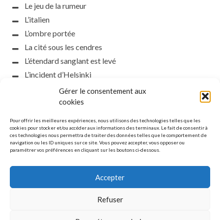
Le jeu de la rumeur
L’italien
L’ombre portée
La cité sous les cendres
L’étendard sanglant est levé
L’incident d’Helsinki
la petite fasciste
Gérer le consentement aux
Toutes les nuances de la nuit
cookies
Loch noir
Pour offrir les meilleures expériences, nous utilisons des technologies telles que les
Que s’obscurcissent le soleil et la lumière
cookies pour stocker et/ou accéder aux informations des terminaux. Le fait de consentir à
ces technologies nous permettra de traiter des données telles que le comportement de
Le silence
navigation ou les ID uniques sur ce site. Vous pouvez accepter, vous opposer ou
paramétrer vos préférences en cliquant sur les boutons ci-dessous.
La meute
Accepter
Refuser
MENTIONS LÉGALES