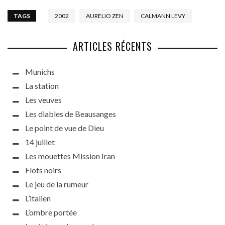
TAGS
2002
AURELIO ZEN
CALMANN LEVY
ARTICLES RÉCENTS
Munichs
La station
Les veuves
Les diables de Beausanges
Le point de vue de Dieu
14 juillet
Les mouettes Mission Iran
Flots noirs
Le jeu de la rumeur
L’italien
L’ombre portée