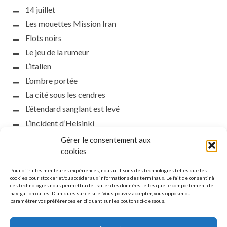
14 juillet
Les mouettes Mission Iran
Flots noirs
Le jeu de la rumeur
L’italien
L’ombre portée
La cité sous les cendres
L’étendard sanglant est levé
L’incident d’Helsinki
la petite fasciste
Gérer le consentement aux
cookies
Toutes les nuances de la nuit
Loch noir
Pour offrir les meilleures expériences, nous utilisons des technologies telles que les
cookies pour stocker et/ou accéder aux informations des terminaux. Le fait de consentir à
Que s’obscurcissent le soleil et la lumière
ces technologies nous permettra de traiter des données telles que le comportement de
Le silence
navigation ou les ID uniques sur ce site. Vous pouvez accepter, vous opposer ou
paramétrer vos préférences en cliquant sur les boutons ci-dessous.
La meute