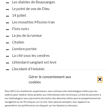
Les diables de Beausanges
Le point de vue de Dieu
14 juillet
Les mouettes Mission Iran
Flots noirs
Le jeu de la rumeur
L’italien
L’ombre portée
La cité sous les cendres
L’étendard sanglant est levé
L’incident d’Helsinki
la petite fasciste
Gérer le consentement aux
Toutes les nuances de la nuit
cookies
Loch noir
Pour offrir les meilleures expériences, nous utilisons des technologies telles que les
Que s’obscurcissent le soleil et la lumière
cookies pour stocker et/ou accéder aux informations des terminaux. Le fait de consentir à
ces technologies nous permettra de traiter des données telles que le comportement de
Le silence
navigation ou les ID uniques sur ce site. Vous pouvez accepter, vous opposer ou
paramétrer vos préférences en cliquant sur les boutons ci-dessous.