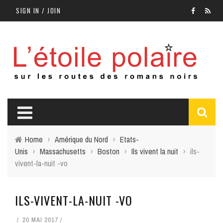
SIGN IN / JOIN
Home
›
Amérique du Nord
›
Etats-
Unis
›
Massachusetts
›
Boston
›
Ils vivent la nuit
›
ils-
vivent-la-nuit -vo
ILS-VIVENT-LA-NUIT -VO
20 MAI 2017