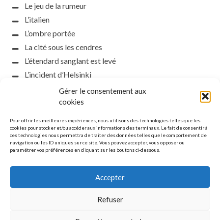
Le jeu de la rumeur
L’italien
L’ombre portée
La cité sous les cendres
L’étendard sanglant est levé
L’incident d’Helsinki
la petite fasciste
Gérer le consentement aux
Toutes les nuances de la nuit
cookies
Loch noir
Pour offrir les meilleures expériences, nous utilisons des technologies telles que les
Que s’obscurcissent le soleil et la lumière
cookies pour stocker et/ou accéder aux informations des terminaux. Le fait de consentir à
ces technologies nous permettra de traiter des données telles que le comportement de
Le silence
navigation ou les ID uniques sur ce site. Vous pouvez accepter, vous opposer ou
paramétrer vos préférences en cliquant sur les boutons ci-dessous.
La meute
Accepter
Refuser
MENTIONS LÉGALES