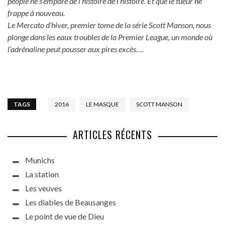
people ne s’empare de l’histoire de l’histoire. Et que le tueur ne
frappe à nouveau.
Le Mercato d’hiver, premier tome de la série Scott Manson, nous
plonge dans les eaux troubles de la Premier League, un monde où
l’adrénaline peut pousser aux pires excès….
TAGS
2016
LE MASQUE
SCOTT MANSON
ARTICLES RÉCENTS
Munichs
La station
Les veuves
Les diables de Beausanges
Le point de vue de Dieu