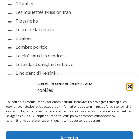
14 juillet
Les mouettes Mission Iran
Flots noirs
Le jeu de la rumeur
L’italien
L’ombre portée
La cité sous les cendres
L’étendard sanglant est levé
L’incident d’Helsinki
la petite fasciste
Gérer le consentement aux
cookies
Toutes les nuances de la nuit
Loch noir
Pour offrir les meilleures expériences, nous utilisons des technologies telles que les
cookies pour stocker et/ou accéder aux informations des terminaux. Le fait de consentir à
Que s’obscurcissent le soleil et la lumière
ces technologies nous permettra de traiter des données telles que le comportement de
Le silence
navigation ou les ID uniques sur ce site. Vous pouvez accepter, vous opposer ou
paramétrer vos préférences en cliquant sur les boutons ci-dessous.
La meute
Accepter