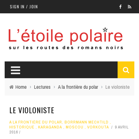
SIGN IN / JOIN
Home
›
Lectures
›
A la frontière du polar
›
Le violoniste
LE VIOLONISTE
A LA FRONTIÈRE DU POLAR
,
BORRMANN MECHTILD
,
HISTORIQUE
,
KARAGANDA
,
MOSCOU
,
VORKOUTA
9 AVRIL
2016