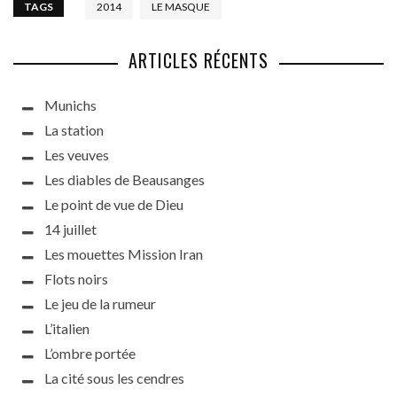
TAGS
2014
LE MASQUE
ARTICLES RÉCENTS
Munichs
La station
Les veuves
Les diables de Beausanges
Le point de vue de Dieu
14 juillet
Les mouettes Mission Iran
Flots noirs
Le jeu de la rumeur
L’italien
L’ombre portée
La cité sous les cendres