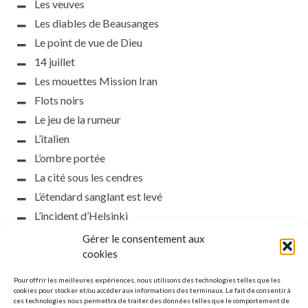
Les veuves
Les diables de Beausanges
Le point de vue de Dieu
14 juillet
Les mouettes Mission Iran
Flots noirs
Le jeu de la rumeur
L’italien
L’ombre portée
La cité sous les cendres
L’étendard sanglant est levé
L’incident d’Helsinki
la petite fasciste
Gérer le consentement aux
Toutes les nuances de la nuit
cookies
Loch noir
Pour offrir les meilleures expériences, nous utilisons des technologies telles que les
Que s’obscurcissent le soleil et la lumière
cookies pour stocker et/ou accéder aux informations des terminaux. Le fait de consentir à
ces technologies nous permettra de traiter des données telles que le comportement de