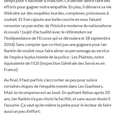
temps pour s'habituer à Malcolm. Ce dernier devra faire des
efforts pour gagner notre empathie. En plus, il démarre sa vie
littéraire sur des enquêtes lourdes, complexes, poisseuses à
souhait. Et il en rajoute une belle couche en nous faisant
remonter un pan entier de l'histoire moderne du nationalisme
écossais ! (sujet d'actualité avec le référendum sur
l'indépendance de l'Ecosse qui se déroulera le 18 septembre
2014). Sans compter que ce n'est pas une gageure pour Ian
Rankin de vouloir nous faire aimer un personnage au service
de l'espèce la plus honnie de la police : Les Plaintes, notre
équivalente de l'IGS (Inspection Générale des Services en
France).
Au final, il faut parfois s'accrocher un peu pour suivre
certaines étapes de l'enquête menée dans Les Guetteurs.
Mais la récompense est au bout. En quittant Rebus après 20
ans, Ian Rankin n'a pas choisi la facilité, et sans aucun doute il
l'assume. Ça vaut qu'en même la peine pour le lecteur de faire
aussi un peu d'effort.