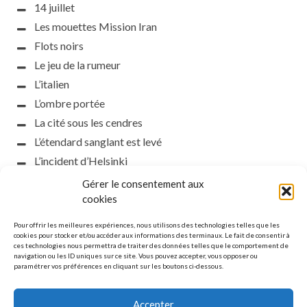
14 juillet
Les mouettes Mission Iran
Flots noirs
Le jeu de la rumeur
L’italien
L’ombre portée
La cité sous les cendres
L’étendard sanglant est levé
L’incident d’Helsinki
la petite fasciste
Gérer le consentement aux
cookies
Toutes les nuances de la nuit
Loch noir
Pour offrir les meilleures expériences, nous utilisons des technologies telles que les
cookies pour stocker et/ou accéder aux informations des terminaux. Le fait de consentir à
Que s’obscurcissent le soleil et la lumière
ces technologies nous permettra de traiter des données telles que le comportement de
Le silence
navigation ou les ID uniques sur ce site. Vous pouvez accepter, vous opposer ou
paramétrer vos préférences en cliquant sur les boutons ci-dessous.
La meute
Accepter