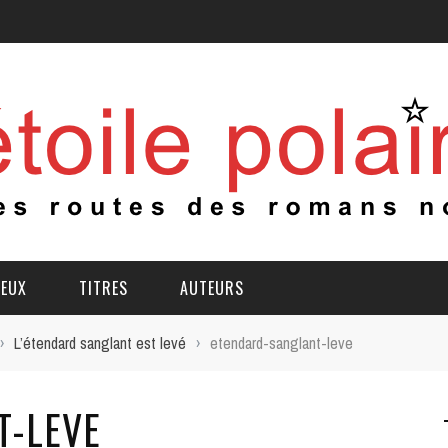
IEUX
TITRES
AUTEURS
›
L’étendard sanglant est levé
›
etendard-sanglant-leve
T-LEVE