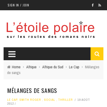
SIGN IN / JOIN
Home
›
Afrique
›
Afrique du Sud
›
Le Cap
›
Mélanges
de sangs
MÉLANGES DE SANGS
LE CAP
,
SMITH ROGER
,
SOCIAL
,
THRILLER
19 AOÛT
2012