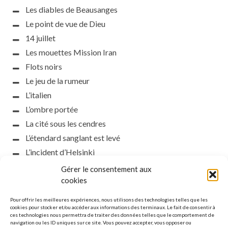
Les diables de Beausanges
Le point de vue de Dieu
14 juillet
Les mouettes Mission Iran
Flots noirs
Le jeu de la rumeur
L’italien
L’ombre portée
La cité sous les cendres
L’étendard sanglant est levé
L’incident d’Helsinki
la petite fasciste
Gérer le consentement aux
cookies
Toutes les nuances de la nuit
Loch noir
Pour offrir les meilleures expériences, nous utilisons des technologies telles que les
cookies pour stocker et/ou accéder aux informations des terminaux. Le fait de consentir à
Que s’obscurcissent le soleil et la lumière
ces technologies nous permettra de traiter des données telles que le comportement de
Le silence
navigation ou les ID uniques sur ce site. Vous pouvez accepter, vous opposer ou