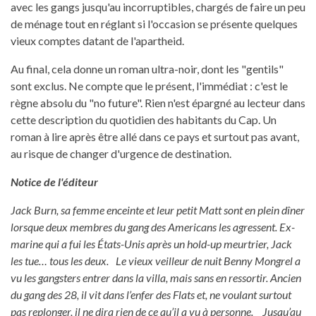
avec les gangs jusqu'au incorruptibles, chargés de faire un peu
de ménage tout en réglant si l'occasion se présente quelques
vieux comptes datant de l'apartheid.
Au final, cela donne un roman ultra-noir, dont les "gentils"
sont exclus. Ne compte que le présent, l'immédiat : c'est le
règne absolu du "no future". Rien n'est épargné au lecteur dans
cette description du quotidien des habitants du Cap. Un
roman à lire après être allé dans ce pays et surtout pas avant,
au risque de changer d'urgence de destination.
Notice de l'éditeur
Jack Burn, sa femme enceinte et leur petit Matt sont en plein dîner
lorsque deux membres du gang des Americans les agressent. Ex-
marine qui a fui les États-Unis après un hold-up meurtrier, Jack
les tue… tous les deux. Le vieux veilleur de nuit Benny Mongrel a
vu les gangsters entrer dans la villa, mais sans en ressortir. Ancien
du gang des 28, il vit dans l’enfer des Flats et, ne voulant surtout
pas replonger, il ne dira rien de ce qu’il a vu à personne. Jusqu’au