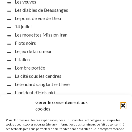
Les veuves
Les diables de Beausanges
Le point de vue de Dieu
14 juillet
Les mouettes Mission Iran
Flots noirs
Le jeu de la rumeur
L’italien
L’ombre portée
La cité sous les cendres
L’étendard sanglant est levé
L’incident d’Helsinki
la petite fasciste
Gérer le consentement aux
Toutes les nuances de la nuit
cookies
Loch noir
Pour offrir les meilleures expériences, nous utilisons des technologies telles que les
Que s’obscurcissent le soleil et la lumière
cookies pour stocker et/ou accéder aux informations des terminaux. Le fait de consentir à
ces technologies nous permettra de traiter des données telles que le comportement de