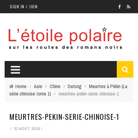
SIGN IN / JOIN
Home
›
Asie
›
Chine
›
Datong
›
Meurtres à Pékin (La
série chinoise tome 1)
›
meurtres-pekin-serie-chinoise-1
MEURTRES-PEKIN-SERIE-CHINOISE-1
31 AOÛT 2018