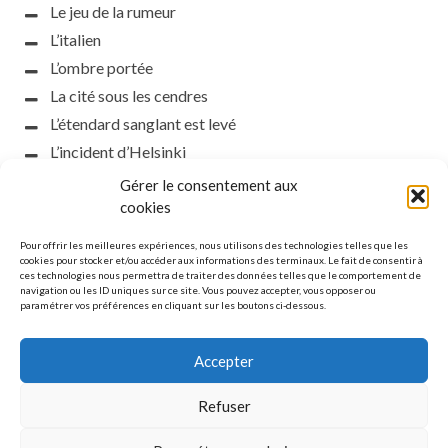
Le jeu de la rumeur
L’italien
L’ombre portée
La cité sous les cendres
L’étendard sanglant est levé
L’incident d’Helsinki
la petite fasciste
Gérer le consentement aux
Toutes les nuances de la nuit
cookies
Loch noir
Pour offrir les meilleures expériences, nous utilisons des technologies telles que les
Que s’obscurcissent le soleil et la lumière
cookies pour stocker et/ou accéder aux informations des terminaux. Le fait de consentir à
ces technologies nous permettra de traiter des données telles que le comportement de
Le silence
navigation ou les ID uniques sur ce site. Vous pouvez accepter, vous opposer ou
paramétrer vos préférences en cliquant sur les boutons ci-dessous.
La meute
Accepter
Refuser
MENTIONS LÉGALES